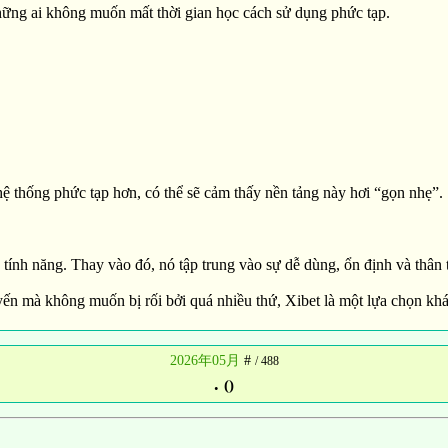
 những ai không muốn mất thời gian học cách sử dụng phức tạp.
ệ thống phức tạp hơn, có thể sẽ cảm thấy nền tảng này hơi “gọn nhẹ”.
tính năng. Thay vào đó, nó tập trung vào sự dễ dùng, ổn định và thân 
tuyến mà không muốn bị rối bởi quá nhiều thứ, Xibet là một lựa chọn k
2026年05月
#
/ 488
.
()