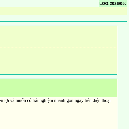
LOG:2026/05:
tiện lợi và muốn có trải nghiệm nhanh gọn ngay trên điện thoại