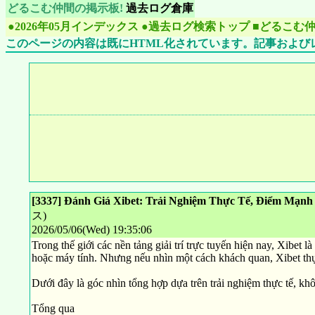
どるこむ仲間の掲示板!
過去ログ倉庫
●2026年05月インデックス
●過去ログ検索トップ
■どるこむ
このページの内容は既にHTML化されています。記事および
[3337] Đánh Giá Xibet: Trải Nghiệm Thực Tế, Điểm Mạ
ス)
2026/05/06(Wed) 19:35:06
Trong thế giới các nền tảng giải trí trực tuyến hiện nay, Xibet 
hoặc máy tính. Nhưng nếu nhìn một cách khách quan, Xibet thực
Dưới đây là góc nhìn tổng hợp dựa trên trải nghiệm thực tế, k
Tổng qua