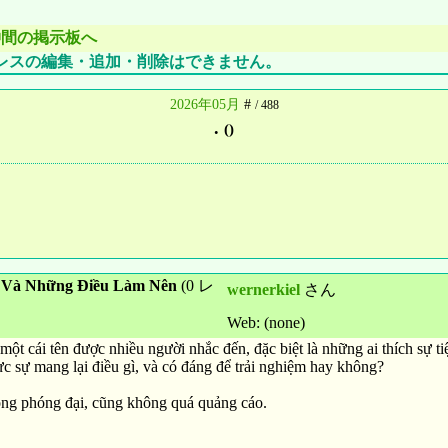
仲間の掲示板へ
レスの編集・追加・削除はできません。
2026年05月
#
/ 488
.
()
nh Và Những Điều Làm Nên
(0 レ
wernerkiel
さん
Web: (none)
là một cái tên được nhiều người nhắc đến, đặc biệt là những ai thích sự 
 sự mang lại điều gì, và có đáng để trải nghiệm hay không?
hông phóng đại, cũng không quá quảng cáo.