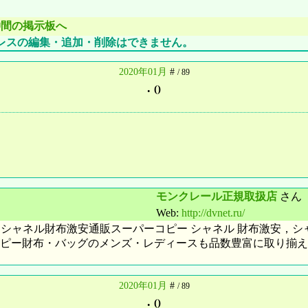
仲間の掲示板へ
レスの編集・追加・削除はできません。
2020年01月
#
/ 89
.
()
モンクレール正規取扱店
さん
Web:
http://dvnet.ru/
シャネル財布激安通販スーパーコピー シャネル 財布激安，シ
コピー財布・バッグのメンズ・レディースも品数豊富に取り揃
2020年01月
#
/ 89
.
()