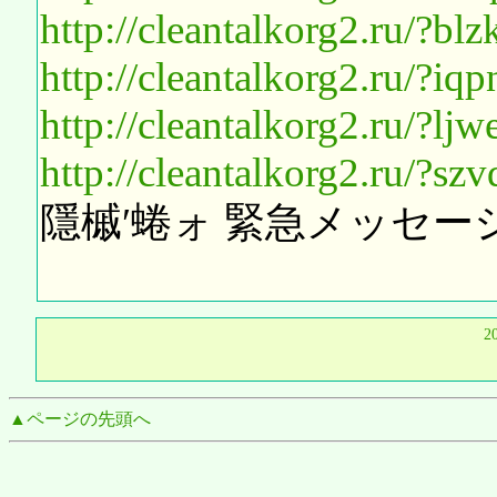
http://cleantalkorg2.ru/?bl
http://cleantalkorg2.ru/?
http://cleantalkorg2.ru/?l
http://cleantalkorg2.ru/?sz
隱槭′蜷ォ 緊急メッセー
2
▲ページの先頭へ