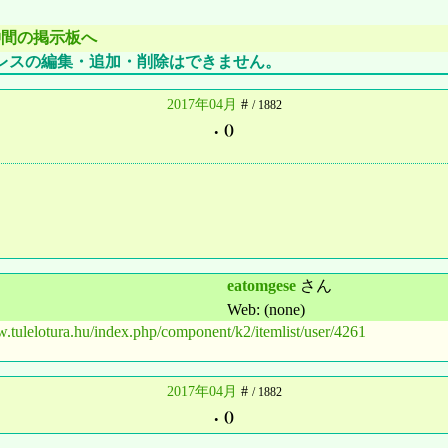
仲間の掲示板へ
レスの編集・追加・削除はできません。
2017年04月
#
/ 1882
.
()
eatomgese
さん
Web: (none)
w.tulelotura.hu/index.php/component/k2/itemlist/user/4261
2017年04月
#
/ 1882
.
()