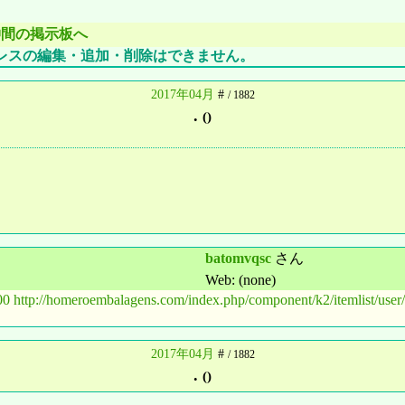
仲間の掲示板へ
レスの編集・追加・削除はできません。
2017年04月
#
/ 1882
.
()
batomvqsc
さん
Web: (none)
00
http://homeroembalagens.com/index.php/component/k2/itemlist/user
2017年04月
#
/ 1882
.
()