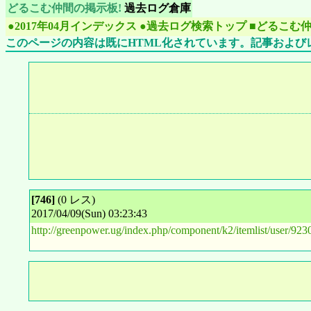
どるこむ仲間の掲示板!
過去ログ倉庫
●2017年04月インデックス
●過去ログ検索トップ
■どるこむ
このページの内容は既にHTML化されています。記事および
[746]
(0 レス)
2017/04/09(Sun) 03:23:43
http://greenpower.ug/index.php/component/k2/itemlist/user/923