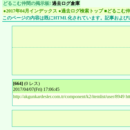
どるこむ仲間の掲示板!
過去ログ倉庫
●2017年04月インデックス
●過去ログ検索トップ
■どるこむ
このページの内容は既にHTML化されています。記事および
[664]
(0 レス)
2017/04/07(Fri) 17:06:45
http://akgunkardesler.com.tr/component/k2/itemlist/user/8949
ht