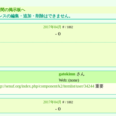
仲間の掲示板へ
レスの編集・追加・削除はできません。
2017年04月
#
/ 1882
.
()
gatokimn
さん
Web: (none)
tp://senuf.org/index.php/component/k2/itemlist/user/34244
重要
2017年04月
#
/ 1882
.
()