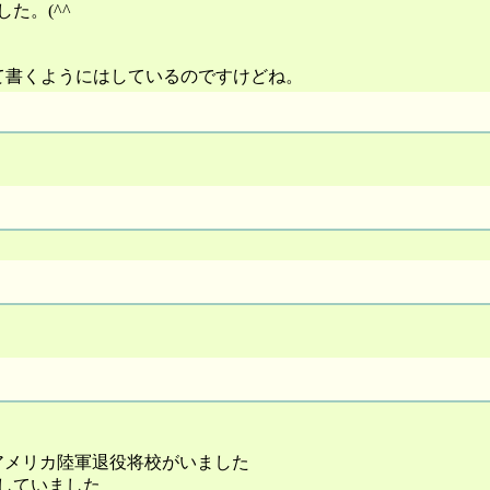
た。(^^ゞ
って書くようにはしているのですけどね。
アメリカ陸軍退役将校がいました
していました