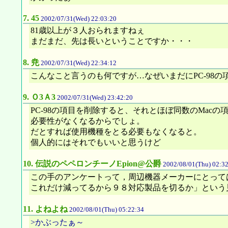
7.
45
2002/07/31(Wed) 22:03:20
81歳以上が３人おられますねぇ
まだまだ、先は長いということですか・・・
8.
尭
2002/07/31(Wed) 22:34:12
こんなこと言うのも何ですが…なぜいまだにPC-98の項
9.
Ｏ3Ａ3
2002/07/31(Wed) 23:42:20
PC-98の項目を削除すると、それとほぼ同数のMacの
必要性がなくなるからでしょ。
だとすれば使用機種をとる必要もなくなると。
個人的にはそれでもいいと思うけど
10.
伝説のペペロンチーノEpion@公爵
2002/08/01(Thu) 02:3
この手のアンケートって，周辺機器メーカーにとって
これだけ減ってるから９８対応製品を切るか」という
11.
よねよね
2002/08/01(Thu) 05:22:34
>かぶったぁ～