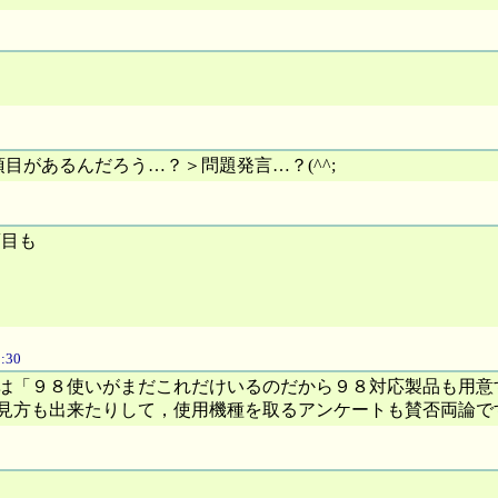
目があるんだろう…？＞問題発言…？(^^;
項目も
2:30
は「９８使いがまだこれだけいるのだから９８対応製品も用意
見方も出来たりして，使用機種を取るアンケートも賛否両論で