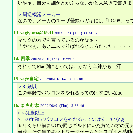
いやぁ、自分も誰かとかぶらないかと大急ぎで書きまし
＞周辺機器メーカー
なので、メーカのユーザ登録ハガキには「PC-98」
13.
sagiyama@RvII
2002/08/01(Thu) 08:24:32
マックの方でも言っているのかなぁ～
「やべぇ、あと二人で並ばれるところだった」・・・
14.
四季
2002/08/01(Thu) 09:25:03
それってMac側にとっては、かなり辛辣かも（汗
15.
sa@自宅
2002/08/01(Thu) 10:16:08
＞81歳以上
この年齢でパソコンをやれるってのはすごいなぁ
16.
まさむね
2002/08/01(Thu) 13:33:46
>＞81歳以上
>この年齢でパソコンをやれるってのはすごいなぁ
５年くらい前にUOで同じギルドにいた方で75才の元
当時、その年でネットワークゲームとはスゴイと感動