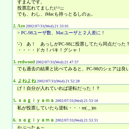
すまんです。
投票忘れてました(^^;;;
でも、わし、iMacも持っとるしのぉ。
2.
Azo
2002/07/31(Wed) 21:33:01
> PC-98ユーザ数、Macユーザと２人差に！
'-') あ！ あっしがPC-98に投票してたら同点だっ
・・・・ドカ！バキ！グシャ！
3.
redwood
2002/07/31(Wed) 21:47:57
でも過去の結果と比べてみると、PC-98のシェアは
4.
よねよね
2002/07/31(Wed) 21:52:28
げ！自分が入れていれば逆転だった！？
5.
ｓａｇｉｙａｍａ
2002/07/31(Wed) 21:53:16
私が投票していたら逆転・・・m(＿)m
6.
ｓａｇｉｙａｍａ
2002/07/31(Wed) 21:53:51
かぶったぁ～