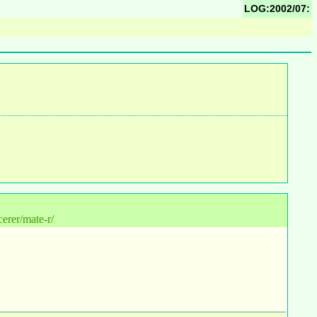
LOG:2002/07:
cerer/mate-r/