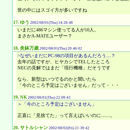
世の中にはスゴイ方が多いですね
17.
ゆう
2002/08/01(Thu) 14:28:48
いまだに486マシン使ってる人が10人。
まさかA-MATEユーザー？
18.
灸鉢万歳
2002/08/01(Thu) 20:46:02
>なぜいまだにPC-98の項目があるんだろう…？
去年の話ですが、ヒヤカシでTELしたところ
NECの見解ではまだ「現行機種」だそうです
なら、新型はいつでるのかと聞いたら
「今のところ予定はございません」だって・・・
19.
NK
2002/08/01(Thu) 22:09:43
＞「今のところ予定はございません」
正直に「見捨てた」って言えばいいのに……。
20.
サトルシャン
2002/08/02(Fri) 21:39:42