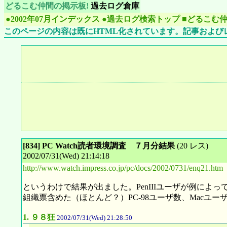
どるこむ仲間の掲示板!
過去ログ倉庫
●2002年07月インデックス
●過去ログ検索トップ
■どるこむ
このページの内容は既にHTML化されています。記事および
[834] PC Watch読者環境調査 ７月分結果
(20 レス)
2002/07/31(Wed) 21:14:18
http://www.watch.impress.co.jp/pc/docs/2002/0731/enq21.htm
というわけで結果が出ました。PenIIIユーザが例によって最
組織票含めた（ほとんど？）PC-98ユーザ数、Macユ
1.
９８狂
2002/07/31(Wed) 21:28:50