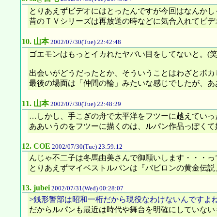
とりあえずビデオにはとったんですが今回はなんかし
昔のＴＶシリーズは再放送の時などに気合入れてビデ
10.
山本
2002/07/30(Tue) 22:42:48
ゴエモンはもっとイカれたヤバい目をしてないと。(
出会いがどうだったとか、そういうことはわざとボカ
最後の場面は「仲間の輪」みたいな感じでしたが、あ
11.
山本
2002/07/30(Tue) 22:48:29
…しかし、手こぎの舟で太平洋をフツーに越えていっ
ああいうのをフツーに描くのは、ルパン作品っぽくて
12.
COE
2002/07/30(Tue) 23:59:12
んじゃ不二子は冬馬由美さんで御願いします・・・っ
とりあえずマイベストルパンは『バビロンの黄金伝説
13.
jubei
2002/07/31(Wed) 00:28:07
>銭形警部は昭和一桁だから現役なわけないんですよ
だからルパンも最近は時代や舞台を明確にしていない