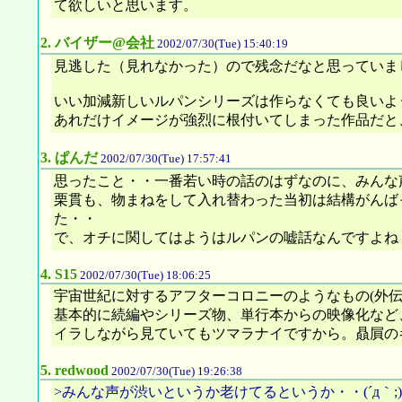
て欲しいと思います。
2.
バイザー@会社
2002/07/30(Tue) 15:40:19
見逃した（見れなかった）ので残念だなと思っていま
いい加減新しいルパンシリーズは作らなくても良いよ
あれだけイメージが強烈に根付いてしまった作品だと
3.
ぱんだ
2002/07/30(Tue) 17:57:41
思ったこと・・一番若い時の話のはずなのに、みんな声が
栗貫も、物まねをして入れ替わった当初は結構がんば
た・・
で、オチに関してはようはルパンの嘘話なんですよね？あ
4.
S15
2002/07/30(Tue) 18:06:25
宇宙世紀に対するアフターコロニーのようなもの(外
基本的に続編やシリーズ物、単行本からの映像化など
イラしながら見ていてもツマラナイですから。贔屓の
5.
redwood
2002/07/30(Tue) 19:26:38
>みんな声が渋いというか老けてるというか・・(´д｀;)