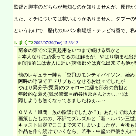
監督と脚本のどちらが無知なのか知りませんが、原作か
また、オチについては救いようがありません。タブーの
というわけで、歴代のルパン劇場版・テレビ特番で、私
1.
まくつ
2002/07/30(Tue) 15:33:12
窮余の策での栗貫起用をいつまで続ける気かと
# 本人なりに頑張ってるのは解るが、やはり物まね出
# 演技的には素人に近い(誇張部分は真似出来ても他が
他のレギュラー陣も「空飛ぶモンティパイソン」始め
阿吽の呼吸でアドリブもこなせるお歴々でしたが
やはり異分子(栗貫)のフォローに廻る部分の負担と
年齢的な衰え(銭形警部＝納谷悟郎さんとか…‥)は
隠しようも無くなってきましたねぇ…‥
ＯＶＡ「風間一族の陰謀(でしたか？)」あたりで総入
画策したものの、不評でズルズルと「新・ルパン三世
キャスト固定でここまで来てしまいましたが、今後も
作品を作り続けていくなら、若手・中堅の声優さんに