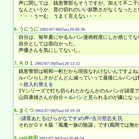
声に関しては、銭形警部もそうですが、加えて不二子
なんというか、昔の切れのいい妖艶さがなくなったと
・・・うーむ、うまく言えない・・・
6.
うにうに
2002/07/30(Tue) 20:08:36
自分は、毎年夏にやるルパン漫画程度にしか感じてな
自分としては面白かった。
声優さんを気にしてないし。
7.
ＫＯ１
2002/07/30(Tue) 20:13:32
銭形警部は昭和一桁だから現役なわけないんですよね
ルパンらしさがどんどん減っていって最後にルパンは
＞総入れ替えを
TVシリーズで打ち切られたかなんかのルパンが諸星ア
山田康雄さんが自分＝ルパンと見られるのが嫌になっ
8.
まくつ
2002/07/30(Tue) 20:19:29
>諸星あたる(ひらがなです)の声=古川登志夫 氏
それがＯＶＡ版「風魔一族の陰謀」です(風間では無か
9.
sa@自宅
2002/07/30(Tue) 20:49:24