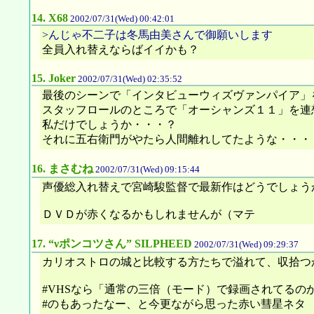
14.
X68
2002/07/31(Wed) 00:42:01
>んじゃ不二子は冬馬由美さんで御願いします
全員入れ替えならばイイかも？
15.
Joker
2002/07/31(Wed) 02:35:52
最後のシーンで「インタビューウィズヴァンパイア」
スタッフロールのところで「オーシャンズ１１」を連
私だけでしょうか・・・？
それに五右衛門がやたら人間離れしてたような・・・
16.
まさむね
2002/07/31(Wed) 09:15:44
声優総入れ替えで宮崎駿監督で最新作はどうでしょう
ＤＶＤが赤くなるかもしれませんが（マテ
17.
“νポンコツさん” SILPHEED
2002/07/31(Wed) 09:29:37
カリオストロの城と比較する方たちで溢れて、収拾つ
#VHSなら「通常の三倍（モード）で録画されてるの
#のもあったなー、と今更ながら思った赤い彗星ネタ