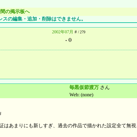
仲間の掲示板へ
レスの編集・追加・削除はできません。
2002年07月
#
/ 279
.
()
毎黒仮節渡万
さん
Web: (none)
#
証はあまりにも新しすぎ、過去の作品で描かれた設定全て無視