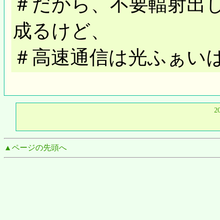
＃だから、不要輻射出
成るけど、
＃高速通信は光ふぁいば*
2
▲ページの先頭へ