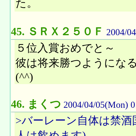
た。
45.
ＳＲＸ２５０Ｆ
2004/04
５位入賞おめでと～
彼は将来勝つようにな
(^^)
46.
まくつ
2004/04/05(Mon) 0
>バーレーン自体は禁酒
人は飲めます)