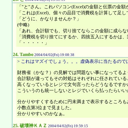
「"と"さん。これパソコン(Excel)の金額と伝票の金
「これは(Excel)、個々の品目で消費税を計算して
「どうに、かなりませんか？」
(中略)
「あれ、合計額でも、切り捨てならこの金額に成らな
「消費税を切り捨てにするか、四捨五入にするかは、
「・・・・・」
24.
Tambo
2004/04/02(Fri) 19:08:38
> これはマズイでしょう。。。虚偽表示に当たるので
財務省（かな？）の見解では問題ない事になってるよ
合計額が違ってもその対処はそれぞれに任されている
高くなっているとレジで文句言ったらどうなるですか
こういうのも統一しないとレジでいくら払ったらいい
分かりやすくするために円未満まで表示するところも
小数点第3位まで見ました。
分かりやすいのかなぁ。
25.
破壊神ＫＡＺ
2004/04/02(Fri) 19:59:15