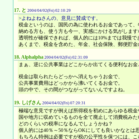
17.
と
2004/04/02(Fri) 02:10:29
>よねよねさんの、意見に賛成です。
税金というのは、国民の為に使われるお金であって、
納める方も、使う方も今一、実感にかける気がします
透明性が確保できれば、個人的には10%までは我慢で
あくまで、税金を含めた、年金、社会保険、郵便貯金
18.
Alphalpha
2004/04/02(Fri) 02:31:09
まぁ、逆に公共事業はどこからか出てくる便利なお金
税金は取られたらどっかへ消えちゃうお金で、
公共事業費用はどっかから沸いてくるお金で。
頭の中で、その間がつながってないんですよね。
19.
しげさん
2004/04/02(Fri) 07:20:31
極端な意見ですが例えば所得税を初めにあらゆる税金
国や地方に収めているものを全て廃止して消費税みた
どのくらいの税率になるんでしょうかね？
個人的には40％～50％ならOKにしても良いかなと
もちろん特例は必要ですが税の公平性を保つには、こ