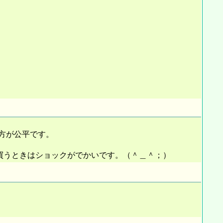
方が公平です。
を買うときはショックがでかいです。（＾＿＾；）