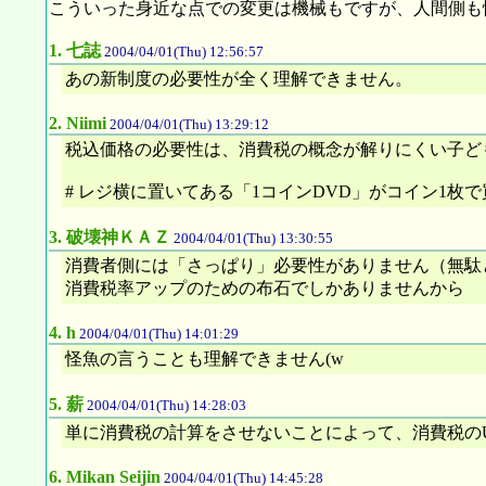
こういった身近な点での変更は機械もですが、人間側も
1.
七誌
2004/04/01(Thu) 12:56:57
あの新制度の必要性が全く理解できません。
2.
Niimi
2004/04/01(Thu) 13:29:12
税込価格の必要性は、消費税の概念が解りにくい子ど
# レジ横に置いてある「1コインDVD」がコイン1枚で
3.
破壊神ＫＡＺ
2004/04/01(Thu) 13:30:55
消費者側には「さっぱり」必要性がありません（無駄
消費税率アップのための布石でしかありませんから
4.
h
2004/04/01(Thu) 14:01:29
怪魚の言うことも理解できません(w
5.
薪
2004/04/01(Thu) 14:28:03
単に消費税の計算をさせないことによって、消費税の
6.
Mikan Seijin
2004/04/01(Thu) 14:45:28