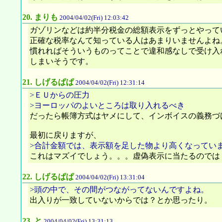
20.
まりも
2004/04/02(Fri) 12:03:42
ガゾリンなどは約半分税金の総額表示をずっとやって
正確な税率なんて知っている人はあまりいませんよね
慣れればそういうものってことで違和感なしで受け入
しまいそうです。
21.
しげるぱぱ
2004/04/02(Fri) 12:31:14
>ＥＵからの圧力
>ヨーロッパのよいところは取り入れるべき
だったら帳簿方式はヤメにして、インボイスの義務づ
最初に戻りますが、
>合計金額では、表示額を足した物より高くなってい
これはマズイでしょう。。。虚偽表示に当たるのでは
22.
しげるぱぱ
2004/04/02(Fri) 13:31:04
>頭の中で、その間がつながってないんですよね。
出入りが一致していないからでは？とか思ったり。
23.
と
2004/04/02(Fri) 13:31:13