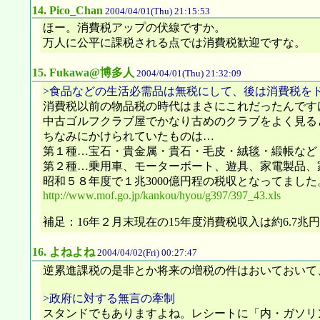
14.
Pico_Chan
2004/04/01(Thu) 21:15:53
ほー。消費税アップの伏線ですか。
万人に公平に課税される点では消費税歓迎ですな。
15.
Fukawa@博多人
2004/04/01(Thu) 21:32:09
>食品などの生活必需品は無税にして、後は消費税を
消費税以前の物品税の時代はまさにこれだったんです
中古ゴルフクラブ屋でかなり古めのクラブをよく見る
ちなみにかけられていたものは…
第１種…宝石・貴金属・貴石・毛皮・絨毯・緞帳など
第２種…乗用車、モーターボート、遊具、家電製品、
昭和５８年度で１兆3000億円程の税収となってました
http://www.mof.go.jp/kankou/hyou/g397/397_43.xls
補足：16年２月末現在の15年度消費税収入は約6.7兆
16.
よねよね
2004/04/02(Fri) 00:27:47
逆累進課税の是非とか将来の増税の件はおいておいて
>政府に対する無言の牽制
スタンドでもありますよね。レシートに「内・ガソリ