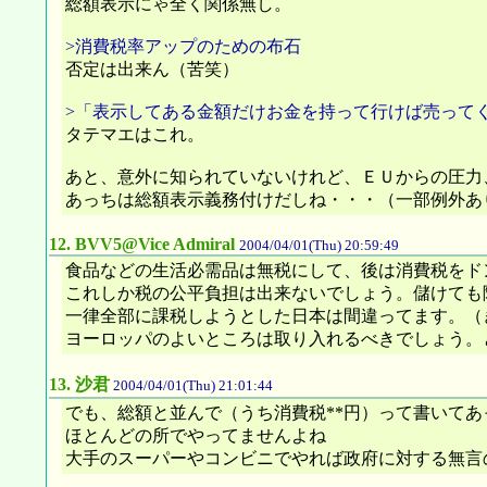
総額表示にゃ全く関係無し。
>消費税率アップのための布石
否定は出来ん（苦笑）
>「表示してある金額だけお金を持って行けば売って
タテマエはこれ。
あと、意外に知られていないけれど、ＥＵからの圧力
あっちは総額表示義務付けだしね・・・（一部例外あ
12.
BVV5@Vice Admiral
2004/04/01(Thu) 20:59:49
食品などの生活必需品は無税にして、後は消費税をド
これしか税の公平負担は出来ないでしょう。儲けても
一律全部に課税しようとした日本は間違ってます。（
ヨーロッパのよいところは取り入れるべきでしょう。と
13.
沙君
2004/04/01(Thu) 21:01:44
でも、総額と並んで（うち消費税**円）って書いて
ほとんどの所でやってませんよね
大手のスーパーやコンビニでやれば政府に対する無言