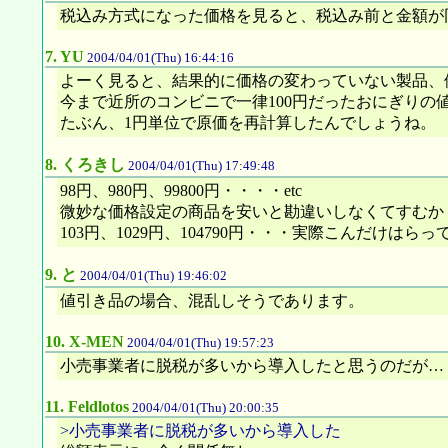
税込み方式になった価格を見ると、税込み前と金額が
7.
YU
2004/04/01(Thu) 16:44:16
よーく見ると、結果的に価格の変わっていない製品、便
今まで近所のコンビニで一律100円だったおにぎり
たぶん、1円単位で原価を再計算したんでしょうね。
8.
くろきし
2004/04/01(Thu) 17:49:48
98円、980円、99800円・・・・etc
微妙な価格設定の商品を安いと勘違いしなくてすむか
103円、1029円、104790円・・・実際こんだけは
9.
と
2004/04/01(Thu) 19:46:02
値引き品の場合、混乱しそうであります。
10.
X-MEN
2004/04/01(Thu) 19:57:23
小売事業者に脱税が多いから導入したと思うのだが…
11.
Feldlotos
2004/04/01(Thu) 20:00:35
>小売事業者に脱税が多いから導入した