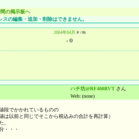
仲間の掲示板へ
レスの編集・追加・削除はできません。
2004年04月
#
/ 96
.
()
ハチ坊@RF400RVT
さん
Web: (none)
値段でかかれているものの
値は以前と同じでそこから税込みの合計を再計算）
た。
分・・・