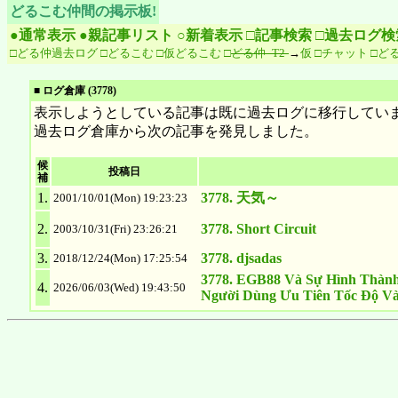
どるこむ仲間の掲示板!
●通常表示
●親記事リスト
○新着表示
□記事検索
□過去ログ検
□どる仲過去ログ
□どるこむ
□仮どるこむ
□
どる仲 -T2-
→
仮
□チャット
□どる仲
■ ログ倉庫 (3778)
表示しようとしている記事は既に過去ログに移行していま
過去ログ倉庫から次の記事を発見しました。
候
投稿日
補
1.
3778. 天気～
2001/10/01(Mon) 19:23:23
2.
3778. Short Circuit
2003/10/31(Fri) 23:26:21
3.
3778. djsadas
2018/12/24(Mon) 17:25:54
3778. EGB88 Và Sự Hình Thành 
4.
2026/06/03(Wed) 19:43:50
Người Dùng Ưu Tiên Tốc Độ Và