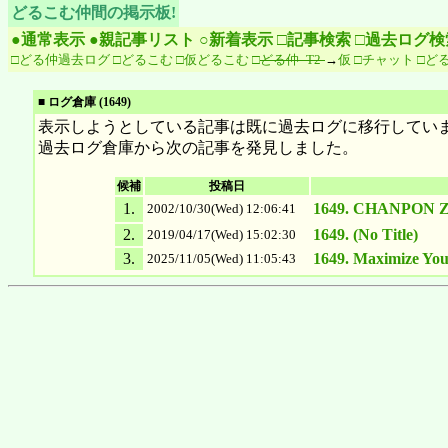
どるこむ仲間の掲示板!
●通常表示
●親記事リスト
○新着表示
□記事検索
□過去ログ検
□どる仲過去ログ
□どるこむ
□仮どるこむ
□
どる仲 -T2-
→
仮
□チャット
□どる仲
■ ログ倉庫 (1649)
表示しようとしている記事は既に過去ログに移行していま
過去ログ倉庫から次の記事を発見しました。
候補
投稿日
1.
1649. CHANPO
2002/10/30(Wed) 12:06:41
2.
1649. (No Title)
2019/04/17(Wed) 15:02:30
3.
1649. Maximize You
2025/11/05(Wed) 11:05:43