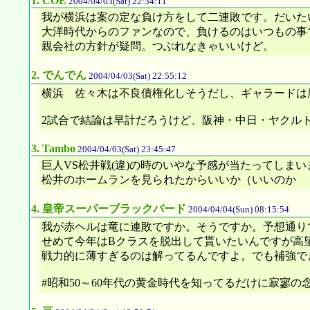
1.
COE
2004/04/03(Sat) 22:34:11
我が横浜は案の定な負け方をして二連敗です。だいた
大洋時代からのファンなので、負けるのはいつもの事
親会社の方針が疑問。つぶれなきゃいいけど。
2.
でんでん
2004/04/03(Sat) 22:55:12
横浜 佐々木は不良債権化しそうだし、ギャラードは
2試合で結論は早計だろうけど、阪神・中日・ヤクル
3.
Tambo
2004/04/03(Sat) 23:45:47
巨人VS松井戦(違)の時のいやな予感が当たってしま
松井のホームランを見られたからいいか（いいのか
4.
皇帝スーパーブラックバード
2004/04/04(Sun) 08:15:54
我が赤ヘルは竜に連敗ですか。そうですか。予想通り
せめて今年はBクラスを脱出して貰いたいんですが高望
戦力的に薄すぎるのは解ってるんですよ。でも補強で
#昭和50～60年代の黄金時代を知ってるだけに寂寥の