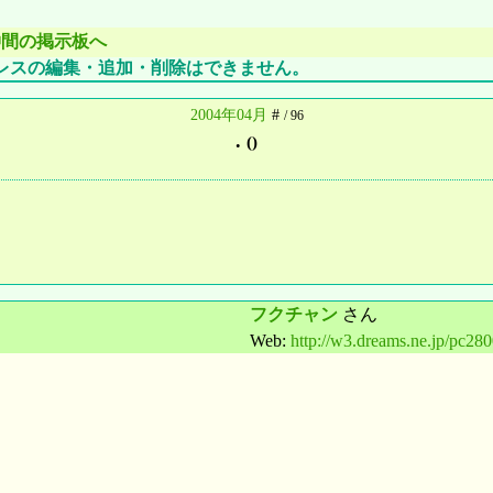
仲間の掲示板へ
レスの編集・追加・削除はできません。
2004年04月
#
/ 96
.
()
フクチャン
さん
Web:
http://w3.dreams.ne.jp/pc280