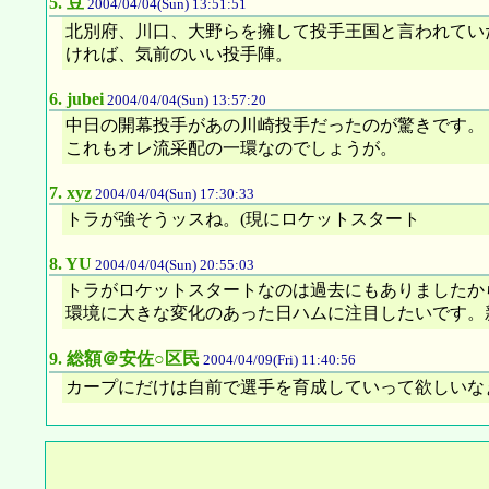
5.
豆
2004/04/04(Sun) 13:51:51
北別府、川口、大野らを擁して投手王国と言われてい
ければ、気前のいい投手陣。
6.
jubei
2004/04/04(Sun) 13:57:20
中日の開幕投手があの川崎投手だったのが驚きです。
これもオレ流采配の一環なのでしょうが。
7.
xyz
2004/04/04(Sun) 17:30:33
トラが強そうッスね。(現にロケットスタート
8.
YU
2004/04/04(Sun) 20:55:03
トラがロケットスタートなのは過去にもありましたか
環境に大きな変化のあった日ハムに注目したいです。
9.
総額＠安佐○区民
2004/04/09(Fri) 11:40:56
カープにだけは自前で選手を育成していって欲しいな