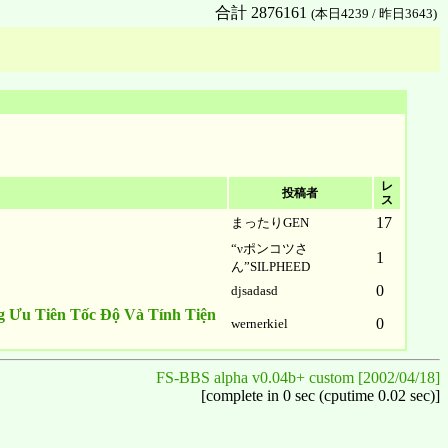
合計 2876161
(本日4239 / 昨日3643)
レ
投稿者
ス
17
まったりGEN
“νポンコツさ
1
ん”SILPHEED
0
djsadasd
g Ưu Tiên Tốc Độ Và Tính Tiện
0
wernerkiel
FS-BBS alpha v0.04b+ custom [2002/04/18]
[complete in 0 sec (cputime 0.02 sec)]