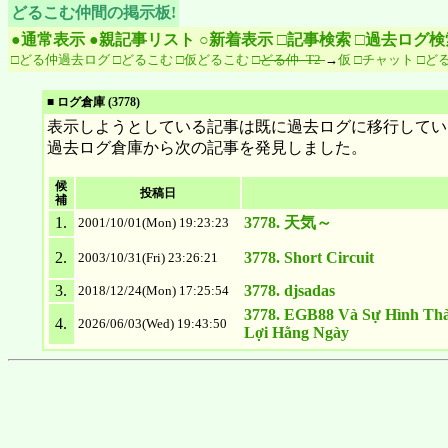
どるこむ仲間の掲示板!
●通常表示
●親記事リスト
○新着表示
□記事検索
□過去ログ検
□どる仲過去ログ
□どるこむ
□仮どるこむ
□
どる仲 -T2-
→
仮
□チャット
□どる仲
■ ログ倉庫 (3778)
表示しようとしている記事は既に過去ログに移行してい
過去ログ倉庫から次の記事を発見しました。
候
投稿日
補
1.
3778. 天気～
2001/10/01(Mon) 19:23:23
2.
3778. Short Circuit
2003/10/31(Fri) 23:26:21
3.
3778. djsadas
2018/12/24(Mon) 17:25:54
3778. EGB88 Và Sự Hình Thà
4.
2026/06/03(Wed) 19:43:50
Lợi Hằng Ngày