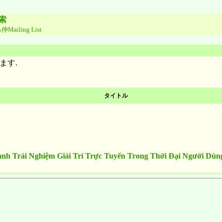
索
Mailing List
ます.
タイトル
nh Trải Nghiệm Giải Trí Trực Tuyến Trong Thời Đại Người Dùn