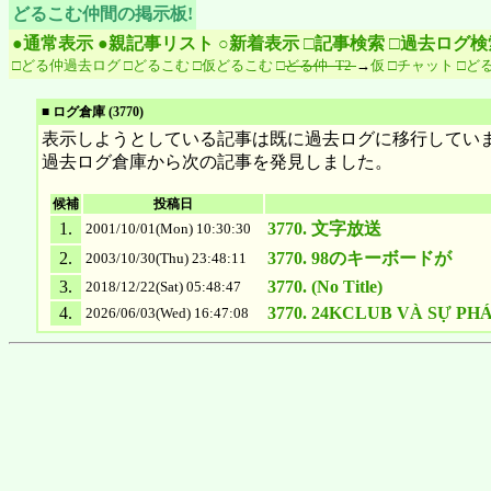
どるこむ仲間の掲示板!
●通常表示
●親記事リスト
○新着表示
□記事検索
□過去ログ検
□どる仲過去ログ
□どるこむ
□仮どるこむ
□
どる仲 -T2-
→
仮
□チャット
□どる仲
■ ログ倉庫 (3770)
表示しようとしている記事は既に過去ログに移行していま
過去ログ倉庫から次の記事を発見しました。
候補
投稿日
1.
3770. 文字放送
2001/10/01(Mon) 10:30:30
2.
3770. 98のキーボードが
2003/10/30(Thu) 23:48:11
3.
3770. (No Title)
2018/12/22(Sat) 05:48:47
4.
3770. 24KCLUB VÀ SỰ PH
2026/06/03(Wed) 16:47:08