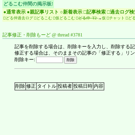
どるこむ仲間の掲示板!
●通常表示
●親記事リスト
○新着表示
□記事検索
□過去ログ検
□どる仲過去ログ
□どるこむ
□仮どるこむ
□
どる仲 -T2-
→
仮
□チャット
□どる仲
記事修正・削除もーど @ thread #3781
記事を削除する場合は、削除キーを入力し、削除する記
修正する場合は、そのままその記事の「修正する」リン
削除キー:
削除
修正
タイトル
投稿者
投稿日時
内容