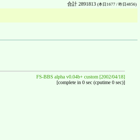
合計 2891813
(本日1677 / 昨日4856)
FS-BBS alpha v0.04b+ custom [2002/04/18]
[complete in 0 sec (cputime 0 sec)]