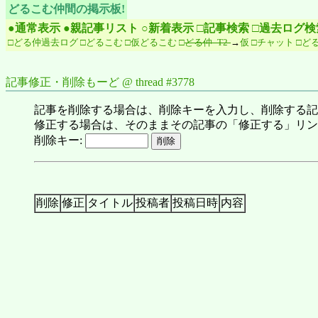
どるこむ仲間の掲示板!
●通常表示
●親記事リスト
○新着表示
□記事検索
□過去ログ検
□どる仲過去ログ
□どるこむ
□仮どるこむ
□
どる仲 -T2-
→
仮
□チャット
□どる仲
記事修正・削除もーど @ thread #3778
記事を削除する場合は、削除キーを入力し、削除する記
修正する場合は、そのままその記事の「修正する」リン
削除キー:
削除
修正
タイトル
投稿者
投稿日時
内容