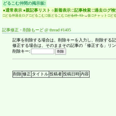
どるこむ仲間の掲示板!
●通常表示
●親記事リスト
○新着表示
□記事検索
□過去ログ検
□どる仲過去ログ
□どるこむ
□仮どるこむ
□
どる仲 -T2-
→
仮
□チャット
□どる仲
記事修正・削除もーど @ thread #1405
記事を削除する場合は、削除キーを入力し、削除する記
修正する場合は、そのままその記事の「修正する」リン
削除キー:
削除
修正
タイトル
投稿者
投稿日時
内容